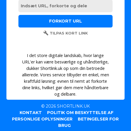
TILPAS KORT LINK
I det store digitale landskab, hvor lange
URL'er kan være besværlige og uhåndterlige,
dukker Shortlink.uk op som din betroede
allierede. Vores service tilbyder en enkel, men
kraftfuld løsning: evnen til nemt at forkorte
dine links, hvilket gør dem mere håndterbare
og delbare.
© 2026 SHORTLINK.UK
KONTAKT
POLITIK OM BESKYTTELSE AF
PERSONLIGE OPLYSNINGER
BETINGELSER FOR
BRUG