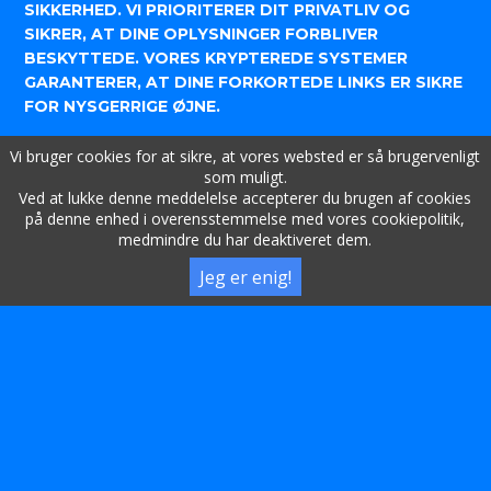
SIKKERHED. VI PRIORITERER DIT PRIVATLIV OG
SIKRER, AT DINE OPLYSNINGER FORBLIVER
BESKYTTEDE. VORES KRYPTEREDE SYSTEMER
GARANTERER, AT DINE FORKORTEDE LINKS ER SIKRE
FOR NYSGERRIGE ØJNE.
DESUDEN TILBYDER VORES SERVICE INDSIGTSFULDE
Vi bruger cookies for at sikre, at vores websted er så brugervenligt
SPORINGSFUNKTIONER. HAR DU NOGENSINDE
som muligt.
SPEKULERET PÅ, HVOR MANGE DER KLIKKEDE PÅ DIT
Ved at lukke denne meddelelse accepterer du brugen af cookies
DELTE LINK? SHORTLINK.UK LEVERER ANALYSER,
på denne enhed i overensstemmelse med vores cookiepolitik,
medmindre du har deaktiveret dem.
DER GIVER DIG ET KLART BILLEDE AF DIT LINKS
PERFORMANCE. DET HANDLER IKKE KUN OM
Jeg er enig!
FORKORTELSE; DET HANDLER OM AT FORSTÅ,
HVORDAN DIT PUBLIKUM ENGAGERER SIG I DIT
INDHOLD.
SHORTLINK.UK ER TILGÆNGELIG PÅ FLERE SPROG,
HVILKET GØR DEN TILGÆNGELIG FOR ET GLOBALT
PUBLIKUM. UANSET OM DU ER I JAKARTA ELLER
JOHANNESBURG, ER VORES SERVICE
SKRÆDDERSYET TIL DINE SPROGLIGE BEHOV.