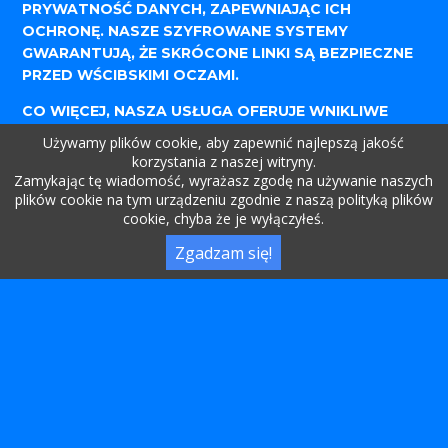
PRYWATNOŚĆ DANYCH, ZAPEWNIAJĄC ICH
OCHRONĘ. NASZE SZYFROWANE SYSTEMY
GWARANTUJĄ, ŻE SKRÓCONE LINKI SĄ BEZPIECZNE
PRZED WŚCIBSKIMI OCZAMI.
CO WIĘCEJ, NASZA USŁUGA OFERUJE WNIKLIWE
FUNKCJE ŚLEDZENIA. CZY ZASTANAWIAŁEŚ SIĘ
Używamy plików cookie, aby zapewnić najlepszą jakość
KIEDYŚ, ILE OSÓB KLIKNĘŁO UDOSTĘPNIONY LINK?
korzystania z naszej witryny.
SHORTLINK.UK ZAPEWNIA ANALITYKĘ, KTÓRA DAJE
Zamykając tę wiadomość, wyrażasz zgodę na używanie naszych
JASNY OBRAZ WYDAJNOŚCI LINKU. NIE CHODZI
plików cookie na tym urządzeniu zgodnie z naszą polityką plików
cookie, chyba że je wyłączyłeś.
TYLKO O SKRACANIE; CHODZI O ZROZUMIENIE, W
JAKI SPOSÓB ODBIORCY ANGAŻUJĄ SIĘ W TWOJE
Zgadzam się!
TREŚCI.
SHORTLINK.UK JEST DOSTĘPNY W WIELU
JĘZYKACH, DZIĘKI CZEMU JEST DOSTĘPNY DLA
GLOBALNEJ PUBLICZNOŚCI. NIEZALEŻNIE OD TEGO,
CZY JESTEŚ W DŻAKARCIE CZY JOHANNESBURGU,
NASZA USŁUGA JEST DOSTOSOWANA DO TWOICH
POTRZEB JĘZYKOWYCH.
W ŚWIECIE, W KTÓRYM LICZY SIĘ WYDAJNOŚĆ I