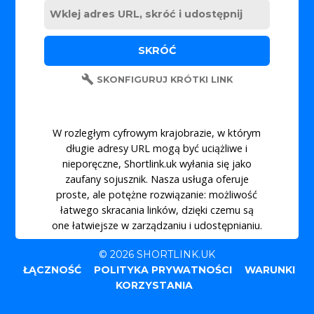
SKONFIGURUJ KRÓTKI LINK
W rozległym cyfrowym krajobrazie, w którym
długie adresy URL mogą być uciążliwe i
nieporęczne, Shortlink.uk wyłania się jako
zaufany sojusznik. Nasza usługa oferuje
proste, ale potężne rozwiązanie: możliwość
łatwego skracania linków, dzięki czemu są
one łatwiejsze w zarządzaniu i udostępnianiu.
© 2026 SHORTLINK.UK
ŁĄCZNOŚĆ
POLITYKA PRYWATNOŚCI
WARUNKI
KORZYSTANIA