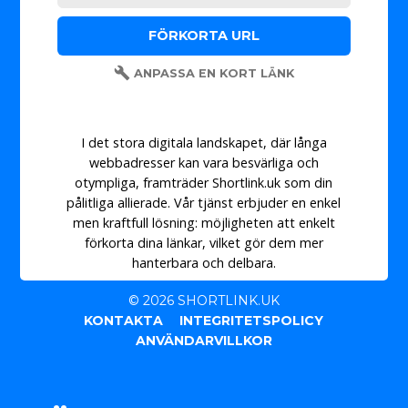
ANPASSA EN KORT LÄNK
I det stora digitala landskapet, där långa
webbadresser kan vara besvärliga och
otympliga, framträder Shortlink.uk som din
pålitliga allierade. Vår tjänst erbjuder en enkel
men kraftfull lösning: möjligheten att enkelt
förkorta dina länkar, vilket gör dem mer
hanterbara och delbara.
© 2026 SHORTLINK.UK
KONTAKTA
INTEGRITETSPOLICY
ANVÄNDARVILLKOR