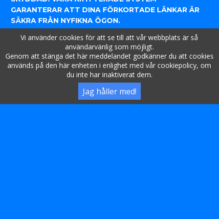
GARANTERAR ATT DINA FÖRKORTADE LÄNKAR ÄR
SÄKRA FRÅN NYFIKNA ÖGON.
Vi använder cookies för att se till att vår webbplats är så
DESSUTOM ERBJUDER VÅR TJÄNST INSIKTSFULLA
användarvänlig som möjligt.
SPÅRNINGSFUNKTIONER. HAR DU NÅGONSIN
Genom att stänga det här meddelandet godkänner du att cookies
UNDRAT HUR MÅNGA SOM KLICKADE PÅ DIN
används på den här enheten i enlighet med vår cookiepolicy, om
DELADE LÄNK? SHORTLINK.UK TILLHANDAHÅLLER
du inte har inaktiverat dem.
ANALYSER FÖR ATT GE DIG EN TYDLIG BILD AV DIN
Jag håller med!
LÄNKS PRESTANDA. DET HANDLAR INTE BARA OM
FÖRKORTNING; DET HANDLAR OM ATT FÖRSTÅ HUR
DIN PUBLIK ENGAGERAR SIG I DITT INNEHÅLL.
SHORTLINK.UK FINNS PÅ FLERA SPRÅK, VILKET GÖR
DET TILLGÄNGLIGT FÖR EN GLOBAL PUBLIK.
OAVSETT OM DU BEFINNER DIG I JAKARTA ELLER
JOHANNESBURG ÄR VÅR TJÄNST SKRÄDDARSYDD
FÖR DINA SPRÅKLIGA BEHOV.
I EN VÄRLD DÄR EFFEKTIVITET OCH DATASKYDD
SPELAR ROLL STICKER SHORTLINK.UK UT SOM EN
PÅLITLIG LÄNKHANTERINGSTJÄNST. GÅ MED I OSS